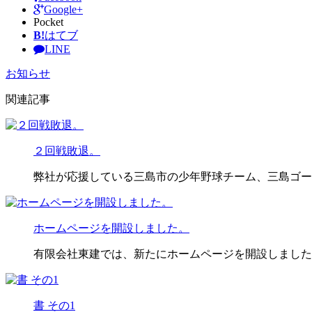
Google+
Pocket
B!
はてブ
LINE
お知らせ
関連記事
２回戦敗退。
弊社が応援している三島市の少年野球チーム、三島ゴー
ホームページを開設しました。
有限会社東建では、新たにホームページを開設しました
書 その1